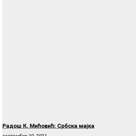
Радош К. Мићовић: Србска мајка