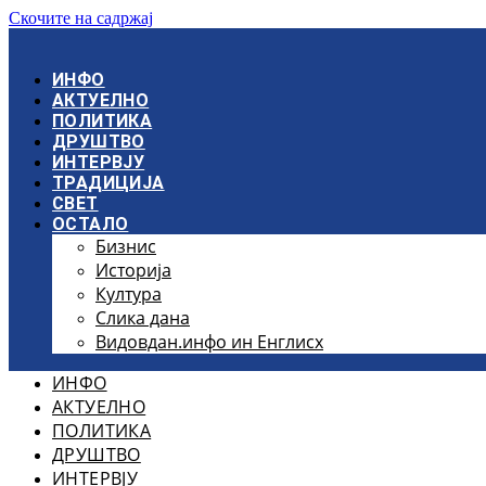
Скочите на садржај
ИНФО
АКТУЕЛНО
ПОЛИТИКА
ДРУШТВО
ИНТЕРВЈУ
ТРАДИЦИЈА
СВЕТ
ОСТАЛО
Бизнис
Историја
Култура
Слика дана
Видовдан.инфо ин Енглисх
ИНФО
АКТУЕЛНО
ПОЛИТИКА
ДРУШТВО
ИНТЕРВЈУ