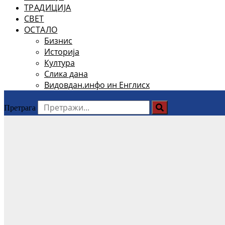
ТРАДИЦИЈА
СВЕТ
ОСТАЛО
Бизнис
Историја
Култура
Слика дана
Видовдан.инфо ин Енглисх
Претрага