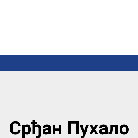
Срђан Пухало