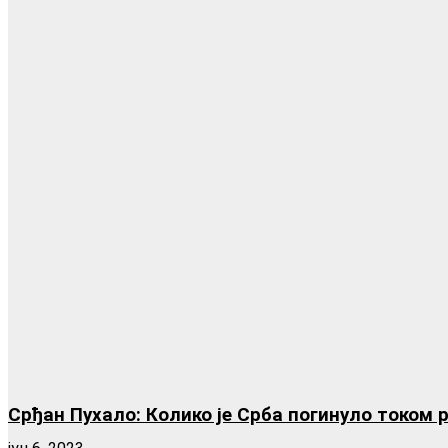
Срђан Пухало: Колико је Срба погинуло током 