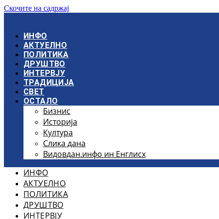
Скочите на садржај
ИНФО
АКТУЕЛНО
ПОЛИТИКА
ДРУШТВО
ИНТЕРВЈУ
ТРАДИЦИЈА
СВЕТ
ОСТАЛО
Бизнис
Историја
Култура
Слика дана
Видовдан.инфо ин Енглисх
ИНФО
АКТУЕЛНО
ПОЛИТИКА
ДРУШТВО
ИНТЕРВЈУ