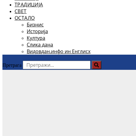
ТРАДИЦИЈА
СВЕТ
ОСТАЛО
Бизнис
Историја
Култура
Слика дана
Видовдан.инфо ин Енглисх
Претрага