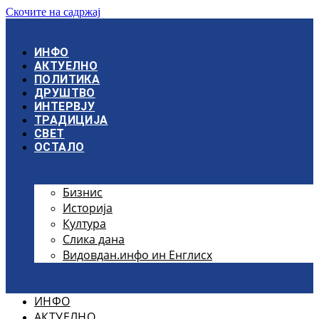
Скочите на садржај
ИНФО
АКТУЕЛНО
ПОЛИТИКА
ДРУШТВО
ИНТЕРВЈУ
ТРАДИЦИЈА
СВЕТ
ОСТАЛО
Бизнис
Историја
Култура
Слика дана
Видовдан.инфо ин Енглисх
ИНФО
АКТУЕЛНО