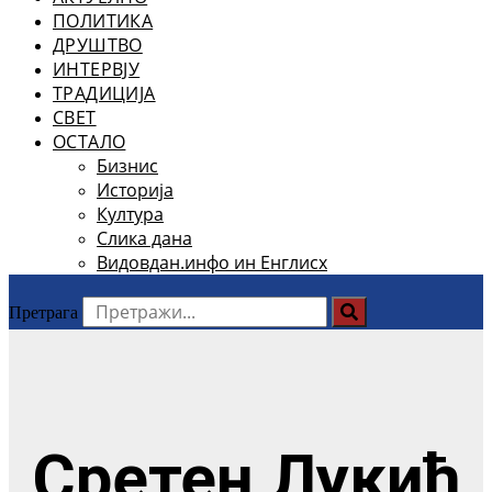
ПОЛИТИКА
ДРУШТВО
ИНТЕРВЈУ
ТРАДИЦИЈА
СВЕТ
ОСТАЛО
Бизнис
Историја
Култура
Слика дана
Видовдан.инфо ин Енглисх
Претрага
Сретен Лукић