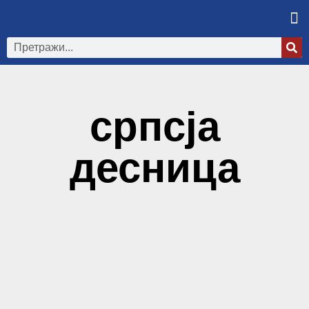
српсја
десница