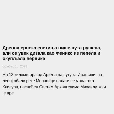
Древна српска светиња више пута рушена,
али се увек дизала као Феникс из пепела и
окупљала вернике
октобар 15, 2023
На 13 километара од Ариља на путу ка Ивањици, на
левој обали реке Моравице налази се манастир
Клисура, посвећен Светим Архангелима Михаилу, који
је пре