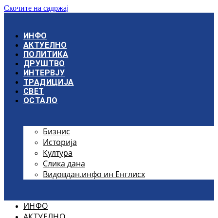
Скочите на садржај
ИНФО
АКТУЕЛНО
ПОЛИТИКА
ДРУШТВО
ИНТЕРВЈУ
ТРАДИЦИЈА
СВЕТ
ОСТАЛО
Бизнис
Историја
Култура
Слика дана
Видовдан.инфо ин Енглисх
ИНФО
АКТУЕЛНО