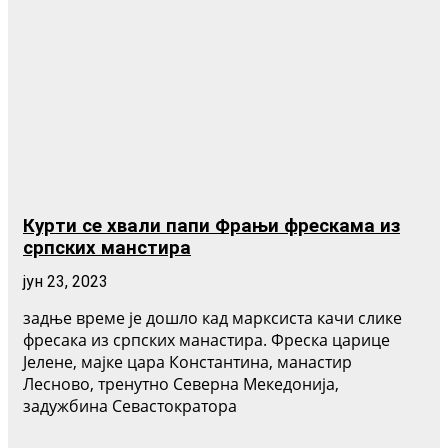
Курти се хвали папи Фрањи фрескама из
српских манстира
јун 23, 2023
задње време је дошло кад марксиста качи слике
фресака из српских манастира. Фреска царице
Јелене, мајке цара Константина, манастир
Лесново, тренутно Северна Мекедонија,
задужбина Севастократора