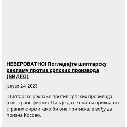
НЕВЕРОВАТНО! Погледајте шиптарску
рекламу против српских производа
(ВИДЕО)
јануар 24, 2023
Шиптарске рекламе против српских прозивода
(све стране фирме). Циљ је да се смањи приход тих
страних фирми како би оне притискале вођу да
призна Косово.