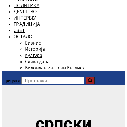
ПОЛИТИКА
ДРУШТВО
ИНТЕРВЈУ
ТРАДИЦИЈА
СВЕТ
ОСТАЛО
Бизнис
Историја
Култура
Слика дана
Видовдан.инфо ин Енглисх
Претрага
српски