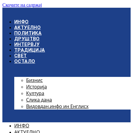
Скочите на садржај
ИНФО
АКТУЕЛНО
ПОЛИТИКА
ДРУШТВО
ИНТЕРВЈУ
ТРАДИЦИЈА
СВЕТ
ОСТАЛО
Бизнис
Историја
Култура
Слика дана
Видовдан.инфо ин Енглисх
ИНФО
АКТУЕЛНО