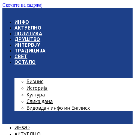
Скочите на садржај
ИНФО
АКТУЕЛНО
ПОЛИТИКА
ДРУШТВО
ИНТЕРВЈУ
ТРАДИЦИЈА
СВЕТ
ОСТАЛО
Бизнис
Историја
Култура
Слика дана
Видовдан.инфо ин Енглисх
ИНФО
АКТУЕЛНО