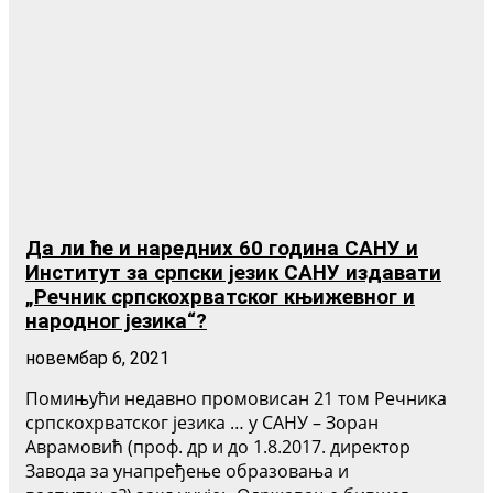
Да ли ће и наредних 60 година САНУ и
Институт за српски језик САНУ издавати
„Речник српскохрватског књижевног и
народног језика“?
новембар 6, 2021
Помињући недавно промовисан 21 том Речника
српскохрватског језика … у САНУ – Зоран
Аврамовић (проф. др и до 1.8.2017. директор
Завода за унапређење образовања и