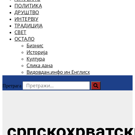
ПОЛИТИКА
ДРУШТВО
ИНТЕРВЈУ
ТРАДИЦИЈА
СВЕТ
ОСТАЛО
Бизнис
Историја
Култура
Слика дана
Видовдан.инфо ин Енглисх
Претрага
српскохрватск