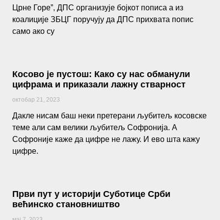
Црне Горе”, ДПС организује бојкот пописа а из
коалиције ЗБЦГ поручују да ДПС прихвата попис
само ако су
Косово је пустош: Како су нас обманули
цифрама и приказали лажну стварност
октобар 21, 2023
Дакле нисам баш неки претерани љубитељ косовске
теме али сам велики љубитељ Софронија. А
Софроније каже да цифре не лажу. И ево шта кажу
цифре.
Први пут у историји Суботице Срби
већинско становништво
мај 7, 2023