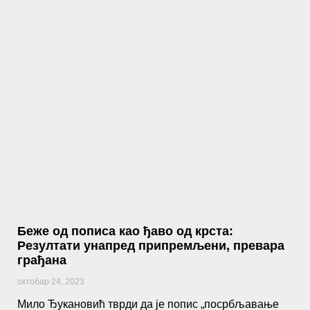
Беже од пописа као ђаво од крста:
Резултати унапред припремљени, превара
грађана
октобар 24, 2023
Мило Ђукановић тврди да је попис „посрбљавање