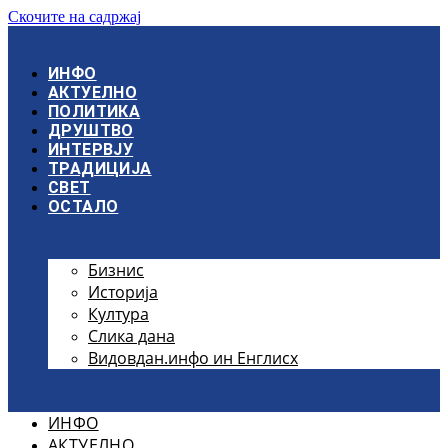
Скочите на садржај
ИНФО
АКТУЕЛНО
ПОЛИТИКА
ДРУШТВО
ИНТЕРВЈУ
ТРАДИЦИЈА
СВЕТ
ОСТАЛО
Бизнис
Историја
Култура
Слика дана
Видовдан.инфо ин Енглисх
ИНФО
АКТУЕЛНО