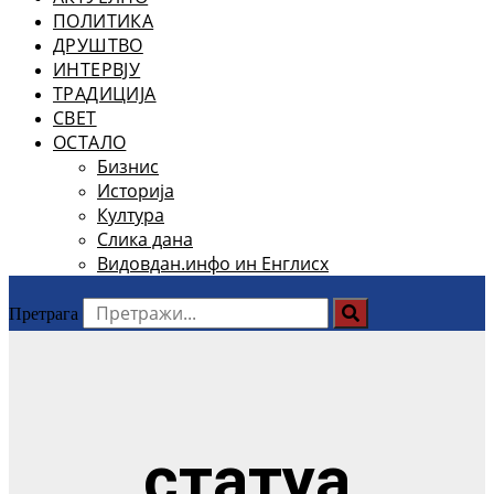
ПОЛИТИКА
ДРУШТВО
ИНТЕРВЈУ
ТРАДИЦИЈА
СВЕТ
ОСТАЛО
Бизнис
Историја
Култура
Слика дана
Видовдан.инфо ин Енглисх
Претрага
статуа