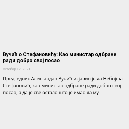
Вучић о Стефановићу: Као министар одбране
ради добро свој посао
октобар 12, 2021
Председник Александар Вучић изјавио је да Небојша
Стефановић, као министар одбране ради добро свој
посао, а да је све остало што је имао да му