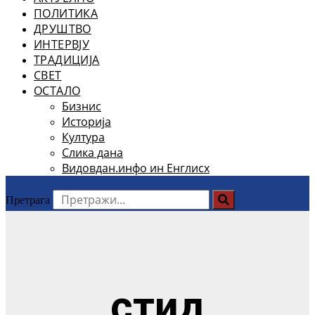
ПОЛИТИКА
ДРУШТВО
ИНТЕРВЈУ
ТРАДИЦИЈА
СВЕТ
ОСТАЛО
Бизнис
Историја
Култура
Слика дана
Видовдан.инфо ин Енглисх
Претрага
стид