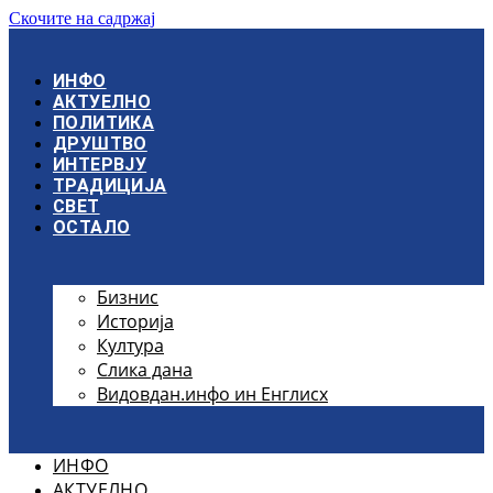
Скочите на садржај
ИНФО
АКТУЕЛНО
ПОЛИТИКА
ДРУШТВО
ИНТЕРВЈУ
ТРАДИЦИЈА
СВЕТ
ОСТАЛО
Бизнис
Историја
Култура
Слика дана
Видовдан.инфо ин Енглисх
ИНФО
АКТУЕЛНО