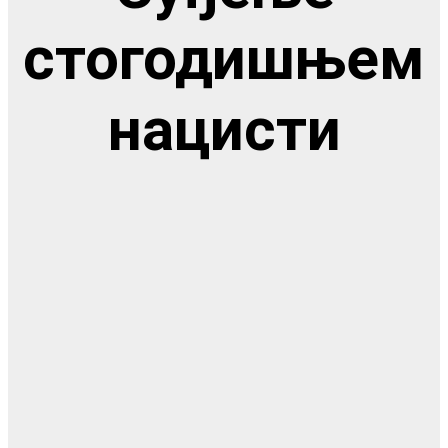
стогодишњем
нацисти