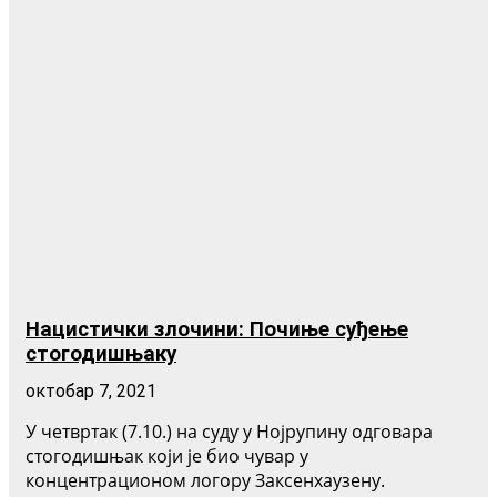
Нацистички злочини: Почиње суђење
стогодишњаку
октобар 7, 2021
У четвртак (7.10.) на суду у Нојрупину одговара
стогодишњак који је био чувар у
концентрационом логору Заксенхаузену.