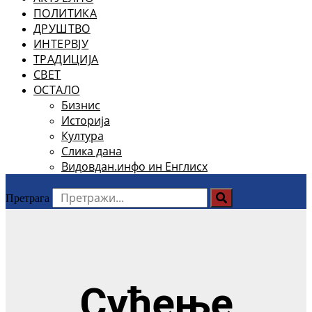
ПОЛИТИКА
ДРУШТВО
ИНТЕРВЈУ
ТРАДИЦИЈА
СВЕТ
ОСТАЛО
Бизнис
Историја
Култура
Слика дана
Видовдан.инфо ин Енглисх
Претрага
Суђење