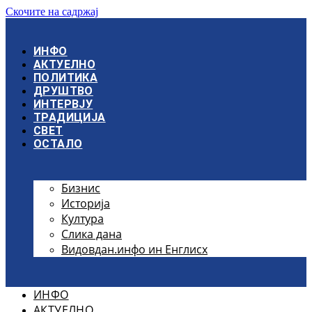
Скочите на садржај
ИНФО
АКТУЕЛНО
ПОЛИТИКА
ДРУШТВО
ИНТЕРВЈУ
ТРАДИЦИЈА
СВЕТ
ОСТАЛО
Бизнис
Историја
Култура
Слика дана
Видовдан.инфо ин Енглисх
ИНФО
АКТУЕЛНО