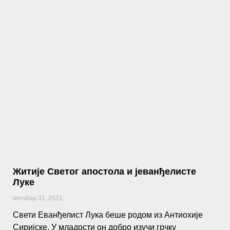
Житије Светог апостола и јеванђелисте
Луке
октобар 31, 2021
Свети Еванђелист Лука беше родом из Антиохије
Сиријске. У младости он добро изучи грчку