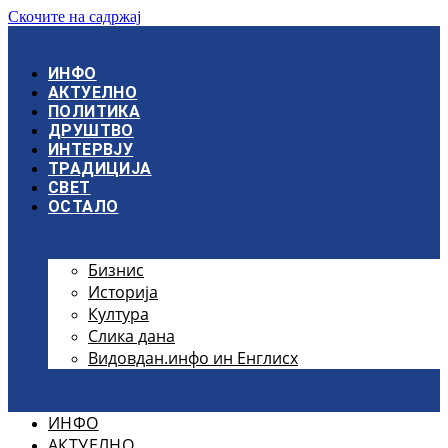
Скочите на садржај
ИНФО
АКТУЕЛНО
ПОЛИТИКА
ДРУШТВО
ИНТЕРВЈУ
ТРАДИЦИЈА
СВЕТ
ОСТАЛО
Бизнис
Историја
Култура
Слика дана
Видовдан.инфо ин Енглисх
ИНФО
АКТУЕЛНО