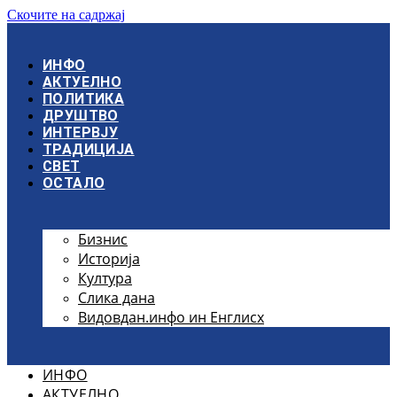
Скочите на садржај
ИНФО
АКТУЕЛНО
ПОЛИТИКА
ДРУШТВО
ИНТЕРВЈУ
ТРАДИЦИЈА
СВЕТ
ОСТАЛО
Бизнис
Историја
Култура
Слика дана
Видовдан.инфо ин Енглисх
ИНФО
АКТУЕЛНО