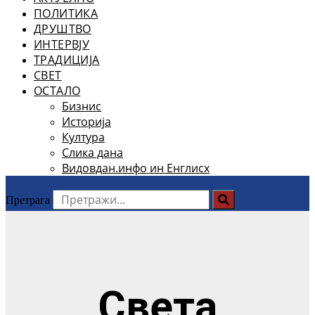
ПОЛИТИКА
ДРУШТВО
ИНТЕРВЈУ
ТРАДИЦИЈА
СВЕТ
ОСТАЛО
Бизнис
Историја
Култура
Слика дана
Видовдан.инфо ин Енглисх
Претрага
Света