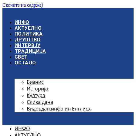
Скочите на садржај
ИНФО
АКТУЕЛНО
ПОЛИТИКА
ДРУШТВО
ИНТЕРВЈУ
ТРАДИЦИЈА
СВЕТ
ОСТАЛО
Бизнис
Историја
Култура
Слика дана
Видовдан.инфо ин Енглисх
ИНФО
АКТУЕЛНО