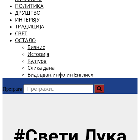
ПОЛИТИКА
ДРУШТВО
ИНТЕРВЈУ
ТРАДИЦИЈА
СВЕТ
ОСТАЛО
Бизнис
Историја
Култура
Слика дана
Видовдан.инфо ин Енглисх
Претрага
#Свети Лука