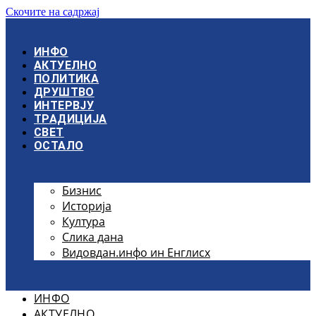
Скочите на садржај
ИНФО
АКТУЕЛНО
ПОЛИТИКА
ДРУШТВО
ИНТЕРВЈУ
ТРАДИЦИЈА
СВЕТ
ОСТАЛО
Бизнис
Историја
Култура
Слика дана
Видовдан.инфо ин Енглисх
ИНФО
АКТУЕЛНО