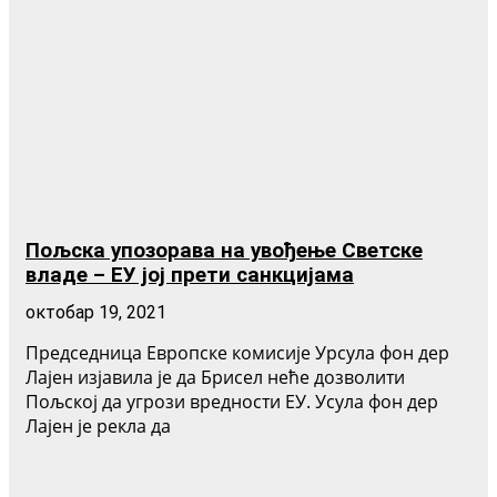
Пољска упозорава на увођење Светске
владе – ЕУ јој прети санкцијама
октобар 19, 2021
Председница Европске комисије Урсула фон дер
Лајен изјавила је да Брисел неће дозволити
Пољској да угрози вредности ЕУ. Усула фон дер
Лајен је рекла да