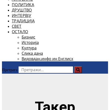
ПОЛИТИКА
ДРУШТВО
ИНТЕРВЈУ
ТРАДИЦИЈА
СВЕТ
ОСТАЛО
Бизнис
Историја
Култура
Слика дана
Видовдан.инфо ин Енглисх
Претрага
Такер