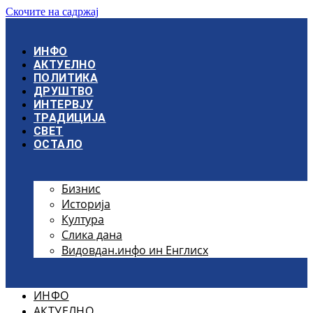
Скочите на садржај
ИНФО
АКТУЕЛНО
ПОЛИТИКА
ДРУШТВО
ИНТЕРВЈУ
ТРАДИЦИЈА
СВЕТ
ОСТАЛО
Бизнис
Историја
Култура
Слика дана
Видовдан.инфо ин Енглисх
ИНФО
АКТУЕЛНО