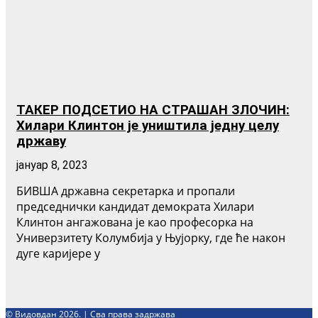
ТАКЕР ПОДСЕТИО НА СТРАШАН ЗЛОЧИН:
Хилари Клинтон је уништила једну целу
државу
јануар 8, 2023
БИВША државна секретарка и пропали
председнички кандидат демократа Хилари
Клинтон ангажована је као професорка на
Универзитету Колумбија у Њујорку, где ће након
дуге каријере у
© Видовдан 2026. | Сва права задржава