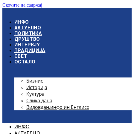
Скочите на садржај
ИНФО
АКТУЕЛНО
ПОЛИТИКА
ДРУШТВО
ИНТЕРВЈУ
ТРАДИЦИЈА
СВЕТ
ОСТАЛО
Бизнис
Историја
Култура
Слика дана
Видовдан.инфо ин Енглисх
ИНФО
АКТУЕЛНО