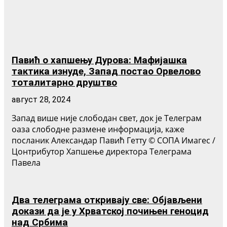
Павић о хапшењу Дурова: Мафијашка
тактика изнуде, Запад постао Орвелово
тоталитарно друштво
август 28, 2024
Запад више није слободан свет, док је Телеграм
оаза слободне размене информација, каже
посланик Александар Павић Геттy © СОПА Имагес /
Цонтрибутор Хапшење директора Телеграма
Павела
Два телеграма откривају све: Објављени
докази да је у Хрватској почињен геноцид
над Србима