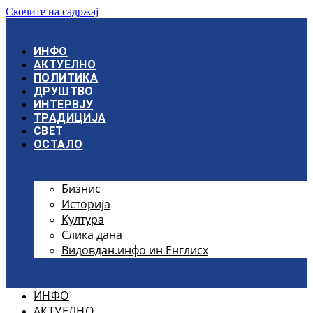
Скочите на садржај
ИНФО
АКТУЕЛНО
ПОЛИТИКА
ДРУШТВО
ИНТЕРВЈУ
ТРАДИЦИЈА
СВЕТ
ОСТАЛО
Бизнис
Историја
Култура
Слика дана
Видовдан.инфо ин Енглисх
ИНФО
АКТУЕЛНО