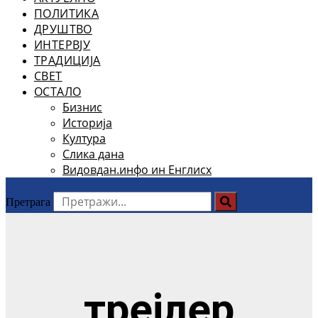
ПОЛИТИКА
ДРУШТВО
ИНТЕРВЈУ
ТРАДИЦИЈА
СВЕТ
ОСТАЛО
Бизнис
Историја
Култура
Слика дана
Видовдан.инфо ин Енглисх
Претрага
трејлер