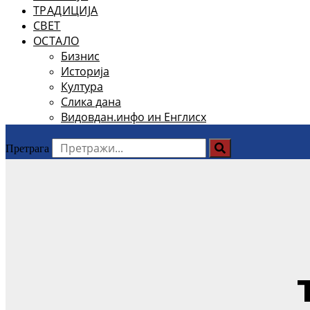
ТРАДИЦИЈА
СВЕТ
ОСТАЛО
Бизнис
Историја
Култура
Слика дана
Видовдан.инфо ин Енглисх
Претрага