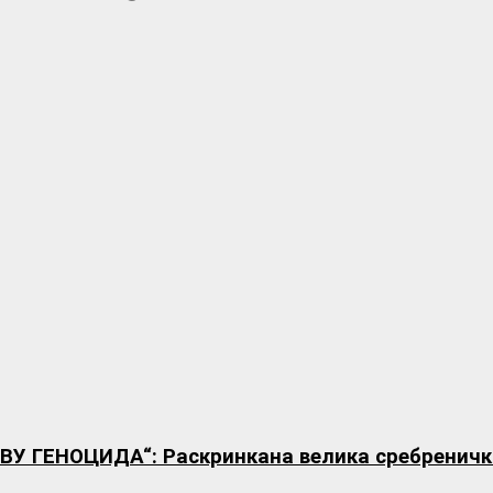
ГЕНОЦИДА“: Раскринкана велика сребреничка 