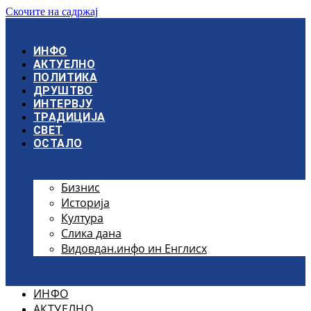
Скочите на садржај
ИНФО
АКТУЕЛНО
ПОЛИТИКА
ДРУШТВО
ИНТЕРВЈУ
ТРАДИЦИЈА
СВЕТ
ОСТАЛО
Бизнис
Историја
Култура
Слика дана
Видовдан.инфо ин Енглисх
ИНФО
АКТУЕЛНО