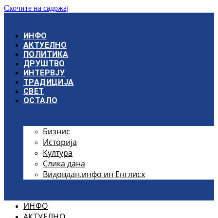
Скочите на садржај
ИНФО
АКТУЕЛНО
ПОЛИТИКА
ДРУШТВО
ИНТЕРВЈУ
ТРАДИЦИЈА
СВЕТ
ОСТАЛО
Бизнис
Историја
Култура
Слика дана
Видовдан.инфо ин Енглисх
ИНФО
АКТУЕЛНО