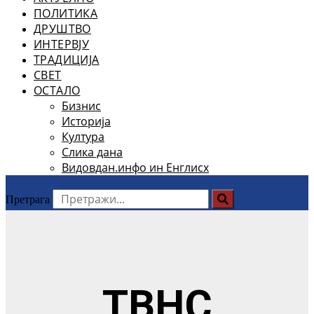
ПОЛИТИКА
ДРУШТВО
ИНТЕРВЈУ
ТРАДИЦИЈА
СВЕТ
ОСТАЛО
Бизнис
Историја
Култура
Слика дана
Видовдан.инфо ин Енглисх
Претрага
ТВНС