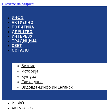
Скочите на садржај
ИНФО
АКТУЕЛНО
ПОЛИТИКА
ДРУШТВО
ИНТЕРВЈУ
ТРАДИЦИЈА
СВЕТ
ОСТАЛО
Бизнис
Историја
Култура
Слика дана
Видовдан.инфо ин Енглисх
ИНФО
АКТУЕЛНО