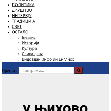
ПОЛИТИКА
ДРУШТВО
ИНТЕРВЈУ
ТРАДИЦИЈА
СВЕТ
ОСТАЛО
Бизнис
Историја
Култура
Слика дана
Видовдан.инфо ин Енглисх
Претрага
у њихово