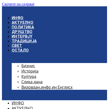
Скочите на садржај
ИНФО
АКТУЕЛНО
ПОЛИТИКА
ДРУШТВО
ИНТЕРВЈУ
ТРАДИЦИЈА
СВЕТ
ОСТАЛО
Бизнис
Историја
Култура
Слика дана
Видовдан.инфо ин Енглисх
ИНФО
АКТУЕЛНО