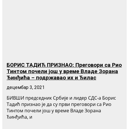
БОРИС ТАДИЋ ПРИЗНАО: Преговори са Рио
Тинтом почели још у време Владе Зорана
Ђинђића – подржавао их и Ђилас
децембар 3, 2021
БИВШИ председник Србије и лидер СДС-а Борис
Тадић признао је да су први преговори са Рио
Тинтом почели још у време Владе Зорана
Ђинђића, и