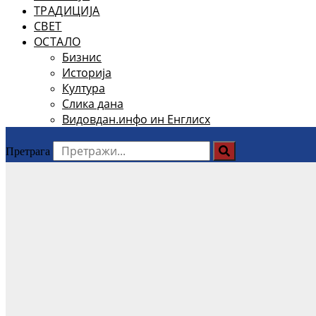
ТРАДИЦИЈА
СВЕТ
ОСТАЛО
Бизнис
Историја
Култура
Слика дана
Видовдан.инфо ин Енглисх
Претрага