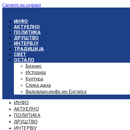
Скочите на садржај
ИНФО
АКТУЕЛНО
ПОЛИТИКА
ДРУШТВО
ИНТЕРВЈУ
ТРАДИЦИЈА
СВЕТ
ОСТАЛО
Бизнис
Историја
Култура
Слика дана
Видовдан.инфо ин Енглисх
ИНФО
АКТУЕЛНО
ПОЛИТИКА
ДРУШТВО
ИНТЕРВЈУ