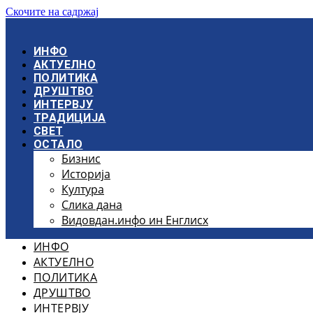
Скочите на садржај
ИНФО
АКТУЕЛНО
ПОЛИТИКА
ДРУШТВО
ИНТЕРВЈУ
ТРАДИЦИЈА
СВЕТ
ОСТАЛО
Бизнис
Историја
Култура
Слика дана
Видовдан.инфо ин Енглисх
ИНФО
АКТУЕЛНО
ПОЛИТИКА
ДРУШТВО
ИНТЕРВЈУ