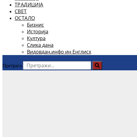
ТРАДИЦИЈА
СВЕТ
ОСТАЛО
Бизнис
Историја
Култура
Слика дана
Видовдан.инфо ин Енглисх
Претрага