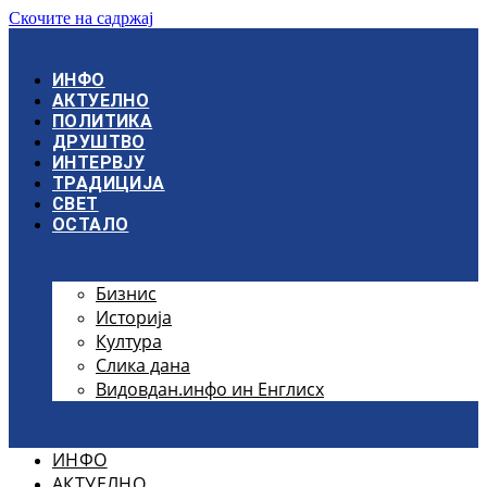
Скочите на садржај
ИНФО
АКТУЕЛНО
ПОЛИТИКА
ДРУШТВО
ИНТЕРВЈУ
ТРАДИЦИЈА
СВЕТ
ОСТАЛО
Бизнис
Историја
Култура
Слика дана
Видовдан.инфо ин Енглисх
ИНФО
АКТУЕЛНО