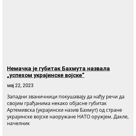
Немачка је губитак Бахмута назвала
„успехом украјинске војске“
мај 22, 2023
Западни званичници покушавају да нађу речи да
својим грађанима некако објасне губитак
Артемивска (украјински назив Бахмут) од стране
украјинске војске наоружане НАТО оружјем. Дакле,
начелник