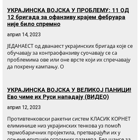
УКРАЈИНСКА ВОЈСКА У ПРОБЛЕМУ: 11 ОД
12 бригада за офанзиву крајем фебруара
није било спремно
април 14, 2023
ЈЕДАНАЕСТ од дванаест украјинских бригада које се
обучавају за контраофанзиву суочавају се са
проблемима ове или оне врсте који их спречавају
да покрену кампању. О
УКРАЈИНСКА ВОЈСКА У ВЕЛИКОЈ ПАНИЦИ!
Ево чиме их Руси нападају (ВИДЕО)
април 12, 2023
Противтенковски ракетни систем КЛАСИК КОРНЕТ
елиминише низ украјинских тенкова уз помоћ
термобаричних пројектила, претварајући их у
огњене ерупције огромних размера. Без шансе за