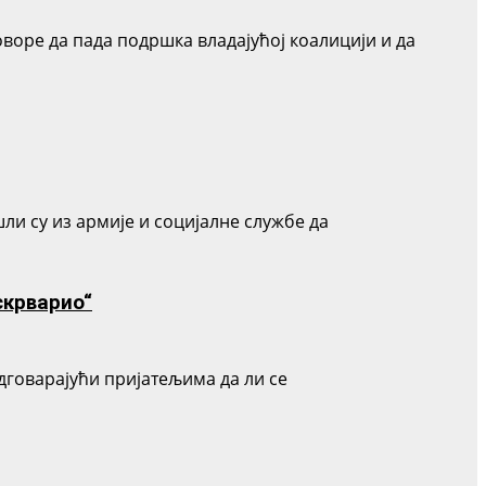
оворе да пада подршка владајућој коалицији и да
ли су из армије и социјалне службе да
искрварио“
одговарајући пријатељима да ли се