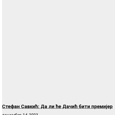
Стефан Савкић: Да ли ће Дачић бити премијер