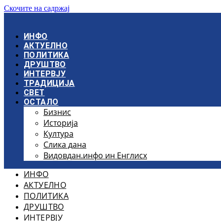
Скочите на садржај
ИНФО
АКТУЕЛНО
ПОЛИТИКА
ДРУШТВО
ИНТЕРВЈУ
ТРАДИЦИЈА
СВЕТ
ОСТАЛО
Бизнис
Историја
Култура
Слика дана
Видовдан.инфо ин Енглисх
ИНФО
АКТУЕЛНО
ПОЛИТИКА
ДРУШТВО
ИНТЕРВЈУ