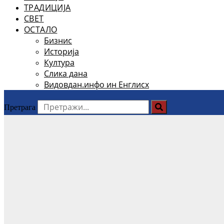
ТРАДИЦИЈА
СВЕТ
ОСТАЛО
Бизнис
Историја
Култура
Слика дана
Видовдан.инфо ин Енглисх
Претрага