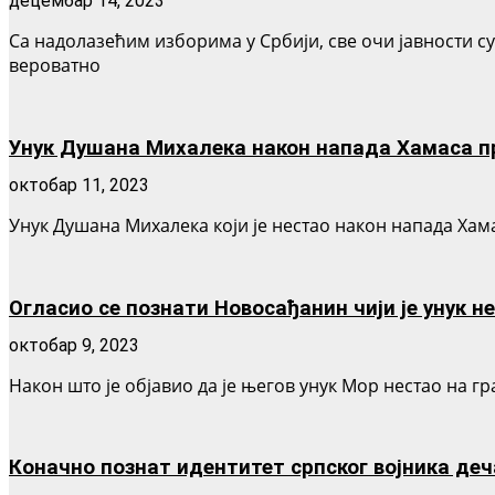
децембар 14, 2023
Са надолазећим изборима у Србији, све очи јавности с
вероватно
Унук Душана Михалека након напада Хамаса п
октобар 11, 2023
Унук Душана Михалека који је нестао након напада Хама
Огласио се познати Новосађанин чији је унук нес
октобар 9, 2023
Након што је објавио да је његов унук Мор нестао на г
Коначно познат идентитет српског војника деч