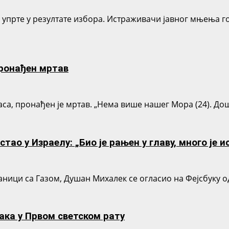
у упрте у резултате избора. Истраживачи јавног мњења г
ронађен мртав
са, пронађен је мртав. „Нема више нашег Мора (24). Дош
тао у Израелу: „Био је рањен у главу, много је 
раници са Газом, Душан Михалек се огласио на Фејсбуку 
ака у Првом светском рату