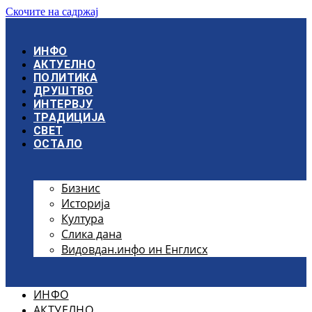
Скочите на садржај
ИНФО
АКТУЕЛНО
ПОЛИТИКА
ДРУШТВО
ИНТЕРВЈУ
ТРАДИЦИЈА
СВЕТ
ОСТАЛО
Бизнис
Историја
Култура
Слика дана
Видовдан.инфо ин Енглисх
ИНФО
АКТУЕЛНО