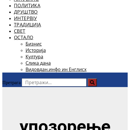
ПОЛИТИКА
ДРУШТВО
ИНТЕРВЈУ
ТРАДИЦИЈА
СВЕТ
ОСТАЛО
Бизнис
Историја
Култура
Слика дана
Видовдан.инфо ин Енглисх
Претрага
упозорење