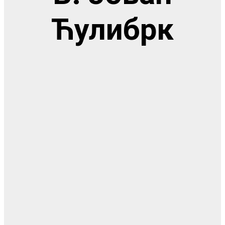
Ћулибрк