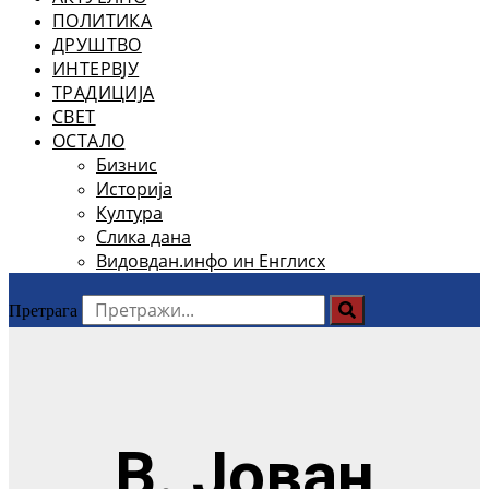
ПОЛИТИКА
ДРУШТВО
ИНТЕРВЈУ
ТРАДИЦИЈА
СВЕТ
ОСТАЛО
Бизнис
Историја
Култура
Слика дана
Видовдан.инфо ин Енглисх
Претрага
В. Јован