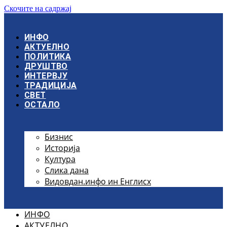
Скочите на садржај
ИНФО
АКТУЕЛНО
ПОЛИТИКА
ДРУШТВО
ИНТЕРВЈУ
ТРАДИЦИЈА
СВЕТ
ОСТАЛО
Бизнис
Историја
Култура
Слика дана
Видовдан.инфо ин Енглисх
ИНФО
АКТУЕЛНО