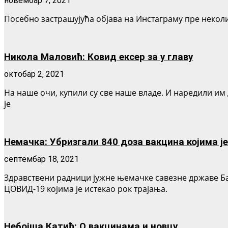
новембар 7, 2021
Посебно застрашујућа објава на Инстаграму пре неколик
Никола Маловић: Ковид ексер за у главу
октобар 2, 2021
На наше очи, купили су све наше владе. И наредили им
је
Немачка: Убризгали 840 доза вакцина којима је
септембар 18, 2021
Здравствени радници јужне њемачке савезне државе Б
ЦОВИД-19 којима је истекао рок трајања.
Небојша Катић: О вакцинама и новцу