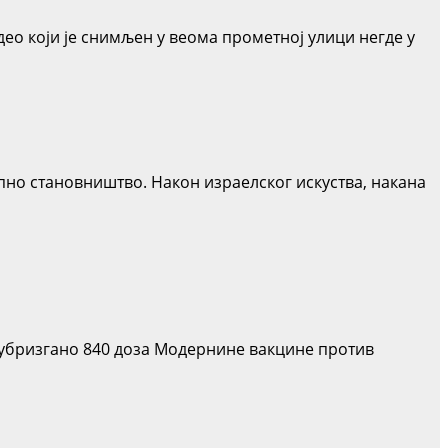
део који је снимљен у веома прометној улици негде у
пно становништво. Након израелског искуства, накана
 убризгано 840 доза Модернине вакцине против