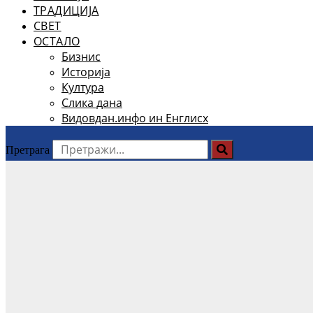
ТРАДИЦИЈА
СВЕТ
ОСТАЛО
Бизнис
Историја
Култура
Слика дана
Видовдан.инфо ин Енглисх
Претрага