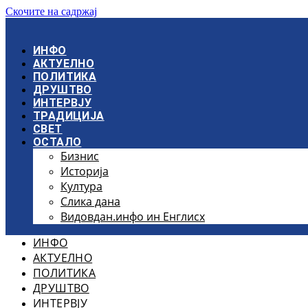
Скочите на садржај
ИНФО
АКТУЕЛНО
ПОЛИТИКА
ДРУШТВО
ИНТЕРВЈУ
ТРАДИЦИЈА
СВЕТ
ОСТАЛО
Бизнис
Историја
Култура
Слика дана
Видовдан.инфо ин Енглисх
ИНФО
АКТУЕЛНО
ПОЛИТИКА
ДРУШТВО
ИНТЕРВЈУ