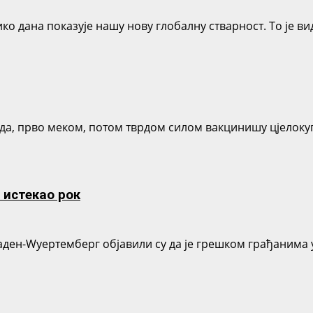
о дана показује нашу нову глобалну стварност. То је ви
 да, прво меком, потом тврдом силом вакцинишу цјелоку
 истекао рок
аден-Wуертемберг објавили су да је грешком грађанима