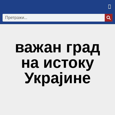
важан град
на истоку
Украјине