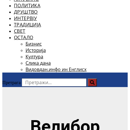
ПОЛИТИКА
ДРУШТВО
ИНТЕРВЈУ
ТРАДИЦИЈА
СВЕТ
ОСТАЛО
Бизнис
Историја
Култура
Слика дана
Видовдан.инфо ин Енглисх
Претрага
Велибор