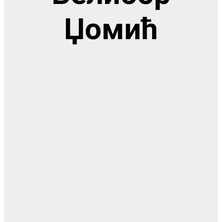
Џомић