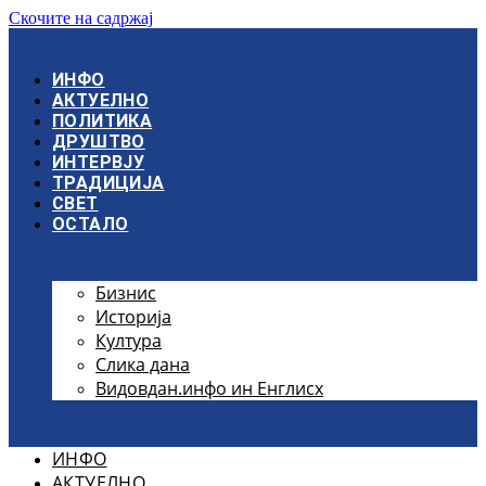
Скочите на садржај
ИНФО
АКТУЕЛНО
ПОЛИТИКА
ДРУШТВО
ИНТЕРВЈУ
ТРАДИЦИЈА
СВЕТ
ОСТАЛО
Бизнис
Историја
Култура
Слика дана
Видовдан.инфо ин Енглисх
ИНФО
АКТУЕЛНО