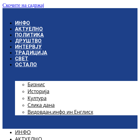
Скочите на садржај
ИНФО
АКТУЕЛНО
ПОЛИТИКА
ДРУШТВО
ИНТЕРВЈУ
ТРАДИЦИЈА
СВЕТ
ОСТАЛО
Бизнис
Историја
Култура
Слика дана
Видовдан.инфо ин Енглисх
ИНФО
АКТУЕЛНО