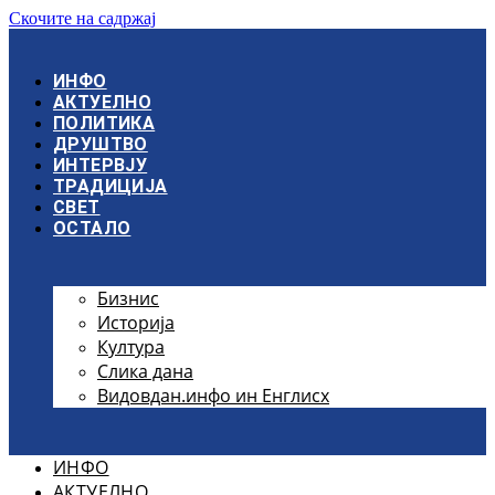
Скочите на садржај
ИНФО
АКТУЕЛНО
ПОЛИТИКА
ДРУШТВО
ИНТЕРВЈУ
ТРАДИЦИЈА
СВЕТ
ОСТАЛО
Бизнис
Историја
Култура
Слика дана
Видовдан.инфо ин Енглисх
ИНФО
АКТУЕЛНО