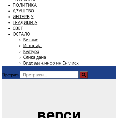
ПОЛИТИКА
ДРУШТВО
ИНТЕРВЈУ
ТРАДИЦИЈА
СВЕТ
ОСТАЛО
Бизнис
Историја
Култура
Слика дана
Видовдан.инфо ин Енглисх
Претрага
верси