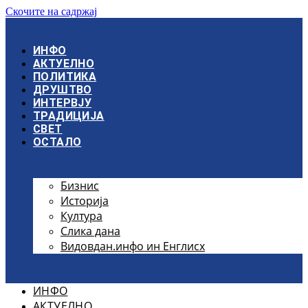
Скочите на садржај
ИНФО
АКТУЕЛНО
ПОЛИТИКА
ДРУШТВО
ИНТЕРВЈУ
ТРАДИЦИЈА
СВЕТ
ОСТАЛО
Бизнис
Историја
Култура
Слика дана
Видовдан.инфо ин Енглисх
ИНФО
АКТУЕЛНО