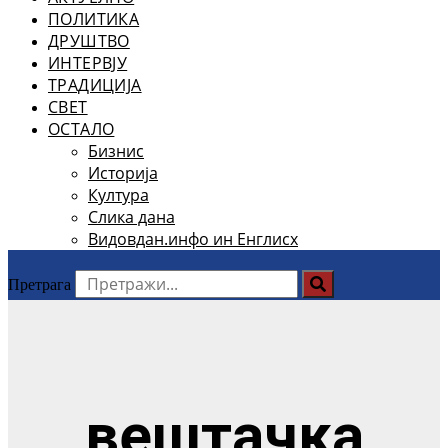
ПОЛИТИКА
ДРУШТВО
ИНТЕРВЈУ
ТРАДИЦИЈА
СВЕТ
ОСТАЛО
Бизнис
Историја
Култура
Слика дана
Видовдан.инфо ин Енглисх
Претрага
вештачка