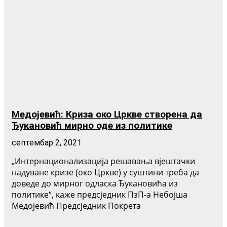
Медојевић: Криза око Цркве створена да
Ђукановић мирно оде из политике
септембар 2, 2021
„Интернационализација решавања вјештачки
надуване кризе (око Цркве) у суштини треба да
доведе до мирног одласка Ђукановића из
политике“, каже предсједник ПзП-а Небојша
Медојевић Предсједник Покрета