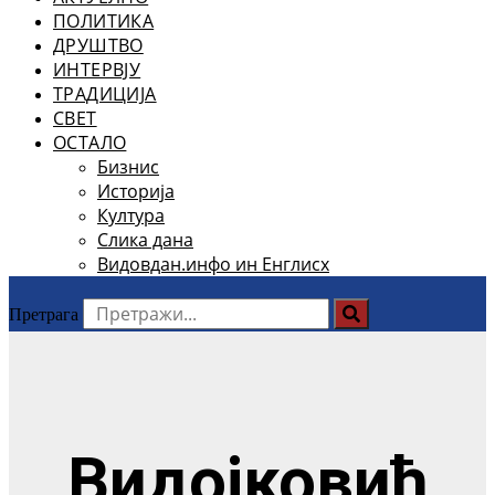
ПОЛИТИКА
ДРУШТВО
ИНТЕРВЈУ
ТРАДИЦИЈА
СВЕТ
ОСТАЛО
Бизнис
Историја
Култура
Слика дана
Видовдан.инфо ин Енглисх
Претрага
Видојковић