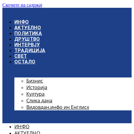
Скочите на садржај
ИНФО
АКТУЕЛНО
ПОЛИТИКА
ДРУШТВО
ИНТЕРВЈУ
ТРАДИЦИЈА
СВЕТ
ОСТАЛО
Бизнис
Историја
Култура
Слика дана
Видовдан.инфо ин Енглисх
ИНФО
АКТУЕЛНО