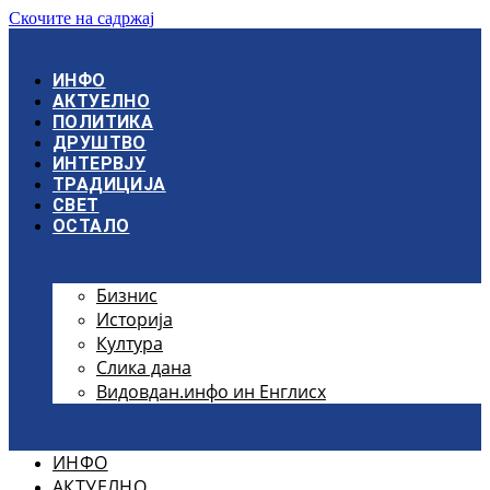
Скочите на садржај
ИНФО
АКТУЕЛНО
ПОЛИТИКА
ДРУШТВО
ИНТЕРВЈУ
ТРАДИЦИЈА
СВЕТ
ОСТАЛО
Бизнис
Историја
Култура
Слика дана
Видовдан.инфо ин Енглисх
ИНФО
АКТУЕЛНО