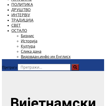
ПОЛИТИКА
ДРУШТВО
ИНТЕРВЈУ
ТРАДИЦИЈА
СВЕТ
ОСТАЛО
Бизнис
Историја
Култура
Слика дана
Видовдан.инфо ин Енглисх
Претрага
Вијетнамски