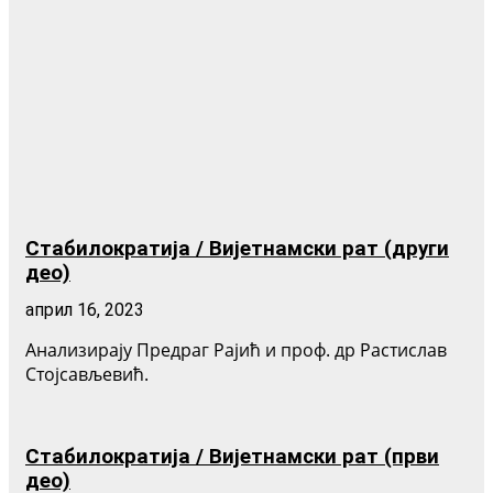
Стабилократија / Вијетнамски рат (други
део)
април 16, 2023
Анализирају Предраг Рајић и проф. др Растислав
Стојсављевић.
Стабилократија / Вијетнамски рат (први
део)