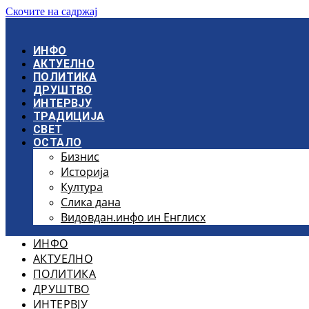
Скочите на садржај
ИНФО
АКТУЕЛНО
ПОЛИТИКА
ДРУШТВО
ИНТЕРВЈУ
ТРАДИЦИЈА
СВЕТ
ОСТАЛО
Бизнис
Историја
Култура
Слика дана
Видовдан.инфо ин Енглисх
ИНФО
АКТУЕЛНО
ПОЛИТИКА
ДРУШТВО
ИНТЕРВЈУ