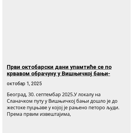
Први октобарски дани упамтиће се по
крвавом обрачуну у Вишњичкој бањи-
октобар 1, 2025
Београд, 30. септембар 2025.У локалу на
Сланачком путу у Вишњичкој бањи дошло је до
жестоке пуцњаве у којој је рањено петоро људи.
Према првим извештајима,