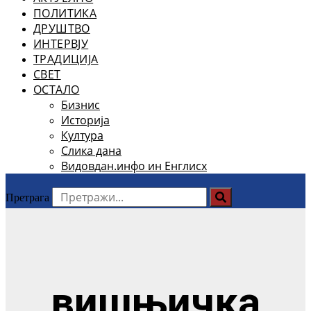
ПОЛИТИКА
ДРУШТВО
ИНТЕРВЈУ
ТРАДИЦИЈА
СВЕТ
ОСТАЛО
Бизнис
Историја
Култура
Слика дана
Видовдан.инфо ин Енглисх
Претрага
вишњичка