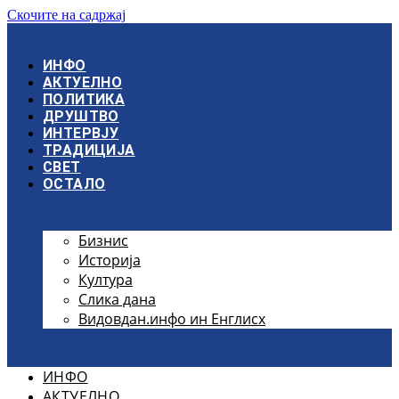
Скочите на садржај
ИНФО
АКТУЕЛНО
ПОЛИТИКА
ДРУШТВО
ИНТЕРВЈУ
ТРАДИЦИЈА
СВЕТ
ОСТАЛО
Бизнис
Историја
Култура
Слика дана
Видовдан.инфо ин Енглисх
ИНФО
АКТУЕЛНО