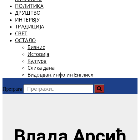
ПОЛИТИКА
ДРУШТВО
ИНТЕРВЈУ
ТРАДИЦИЈА
СВЕТ
ОСТАЛО
Бизнис
Историја
Култура
Слика дана
Видовдан.инфо ин Енглисх
Претрага
Влада Арсић