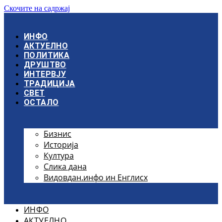
Скочите на садржај
ИНФО
АКТУЕЛНО
ПОЛИТИКА
ДРУШТВО
ИНТЕРВЈУ
ТРАДИЦИЈА
СВЕТ
ОСТАЛО
Бизнис
Историја
Култура
Слика дана
Видовдан.инфо ин Енглисх
ИНФО
АКТУЕЛНО