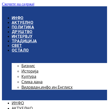
Скочите на садржај
ИНФО
АКТУЕЛНО
ПОЛИТИКА
ДРУШТВО
ИНТЕРВЈУ
ТРАДИЦИЈА
СВЕТ
ОСТАЛО
Бизнис
Историја
Култура
Слика дана
Видовдан.инфо ин Енглисх
ИНФО
АКТУЕЛНО