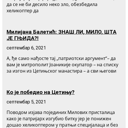
да се не би десило неко зло, обезбедила
хеликоптер да
Милијана Балетић: ЗНАШ ЛИ, МИЛО, ШТА
ЈЕ ГЊИДА?!
септембар 6, 2021
А, ђе само нађосте тај „патриотски аргумент“– да
вам је митрополит Јоаникије окупатор – на списку
за изгон из Цетињског манастира – а сви његови
Ко је победио на Цетињу?
септембар 5, 2021
Поводом изјава појединих Милових присталица
како је патријарх изгубио битку јер је понижен
дошао хеликоптером у пратњи специјалаца и без