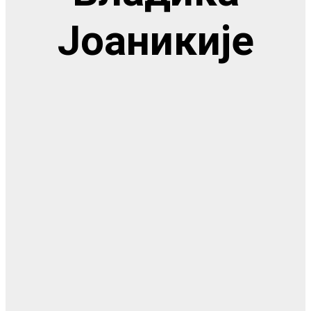
Јоаникије