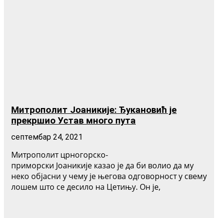
Митрополит Јоаникије: Ђукановић је
прекршио Устав много пута
септембар 24, 2021
Митрополит црногорско-
приморски Јоаникије казао је да би волио да му
неко објасни у чему је његова одговорност у свему
лошем што се десило на Цетињу. Он је,