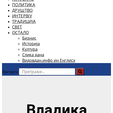
ПОЛИТИКА
ДРУШТВО
ИНТЕРВЈУ
ТРАДИЦИЈА
СВЕТ
ОСТАЛО
Бизнис
Историја
Култура
Слика дана
Видовдан.инфо ин Енглисх
Претрага
Владика