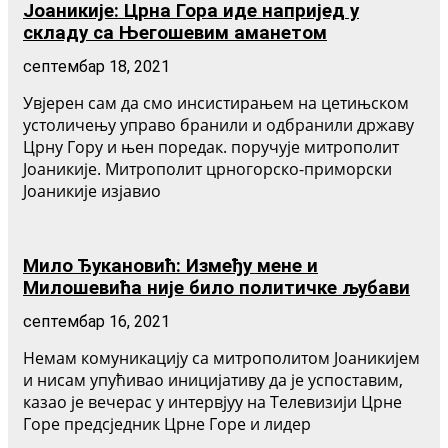
Јоаникије: Црна Гора иде напријед у
складу са Његошевим аманетом
септембар 18, 2021
Увјерен сам да смо инсистирањем на цетињском
устоличењу управо бранили и одбранили државу
Црну Гору и њен поредак. поручује митрополит
Јоаникије. Митрополит црногорско-приморски
Јоаникије изјавио
Мило Ђукановић: Између мене и
Милошевића није било политичке љубави
септембар 16, 2021
Немам комуникацију са митрополитом Јоаникијем
и нисам упућивао иницијативу да је успоставим,
казао је вечерас у интервјуу на Телевизији Црне
Горе предсједник Црне Горе и лидер