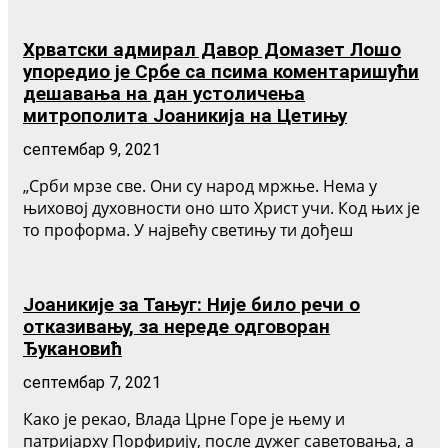
Хрватски адмирал Давор Домазет Лошо
упоредио је Србе са псима коментаришући
дешавања на дан устоличења
митрополита Јоаникија на Цетињу
септембар 9, 2021
„Срби мрзе све. Они су народ мржње. Нема у
њиховој духовности оно што Христ учи. Код њих је
то проформа. У највећу светињу ти дођеш
Јоаникије за Тањуг: Није било речи о
отказивању, за нереде одговоран
Ђукановић
септембар 7, 2021
Како је рекао, Влада Црне Горе је њему и
патријарху Порфирију, после дужег саветовања, а