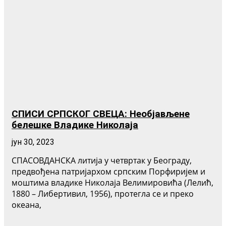
СПИСИ СРПСКОГ СВЕЦА: Необјављене
белешке Владике Николаја
јун 30, 2023
СПАСОВДАНСКА литија у четвртак у Београду,
предвођена патријархом српским Порфиријем и
моштима владике Николаја Велимировића (Лелић,
1880 – Либертивил, 1956), протегла се и преко
океана,