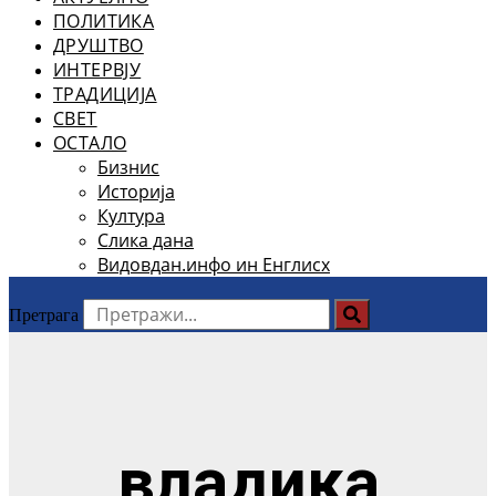
ПОЛИТИКА
ДРУШТВО
ИНТЕРВЈУ
ТРАДИЦИЈА
СВЕТ
ОСТАЛО
Бизнис
Историја
Култура
Слика дана
Видовдан.инфо ин Енглисх
Претрага
владика