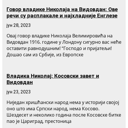
Говор владике Николаја на Видовдан: Ове
речи су расплакале и најхладније Енглезе
јун 28, 2023
Овај говор владике Николаја Велимировића на
Видовдан 1916. године у Лондону сигурно вас неће
оставити равнодушним! “Господо и пријатељи!
Дошао сам из Србије, из Европске
Владика Николај: Косовски завет и
Видовдан
јун 23, 2023
Ниједан хришћански народ нема у историји својој
оно што има Српски народ, нема Косово.
Шездесет и неколико година после Косовске битке
пао је Цариград, престоница