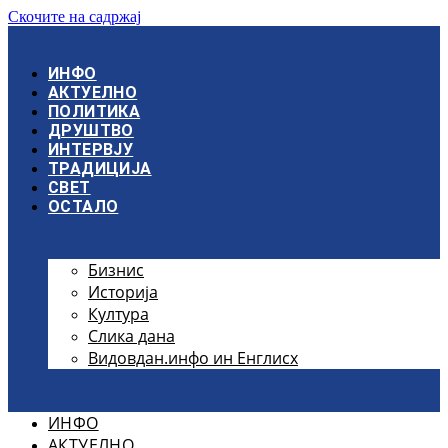
Скочите на садржај
ИНФО
АКТУЕЛНО
ПОЛИТИКА
ДРУШТВО
ИНТЕРВЈУ
ТРАДИЦИЈА
СВЕТ
ОСТАЛО
Бизнис
Историја
Култура
Слика дана
Видовдан.инфо ин Енглисх
ИНФО
АКТУЕЛНО