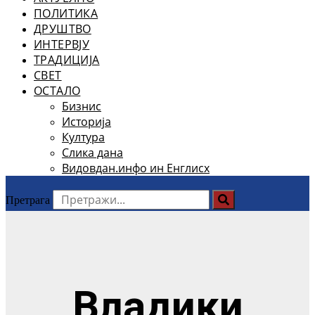
ПОЛИТИКА
ДРУШТВО
ИНТЕРВЈУ
ТРАДИЦИЈА
СВЕТ
ОСТАЛО
Бизнис
Историја
Култура
Слика дана
Видовдан.инфо ин Енглисх
Претрага
Владики