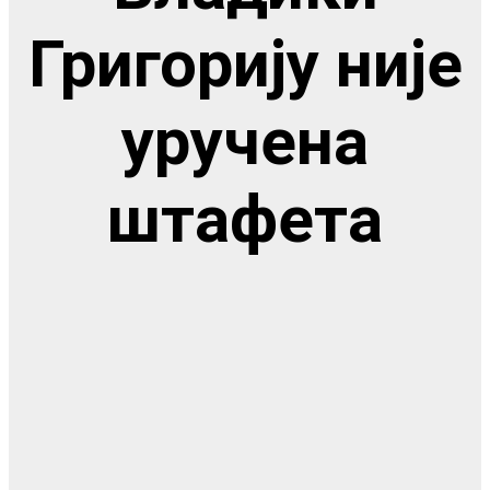
Григорију није
уручена
штафета