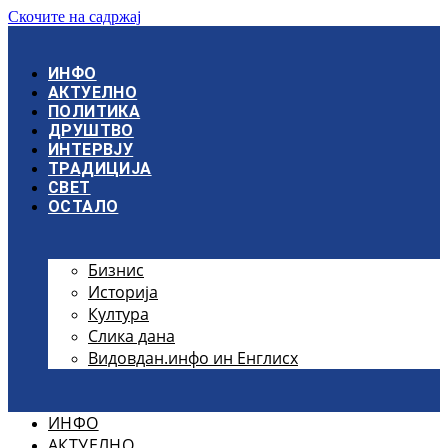
Скочите на садржај
ИНФО
АКТУЕЛНО
ПОЛИТИКА
ДРУШТВО
ИНТЕРВЈУ
ТРАДИЦИЈА
СВЕТ
ОСТАЛО
Бизнис
Историја
Култура
Слика дана
Видовдан.инфо ин Енглисх
ИНФО
АКТУЕЛНО