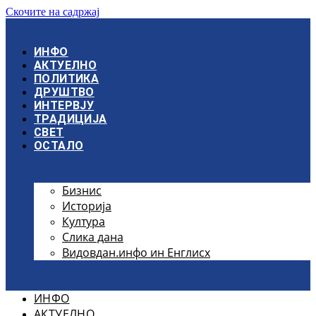
Скочите на садржај
ИНФО
АКТУЕЛНО
ПОЛИТИКА
ДРУШТВО
ИНТЕРВЈУ
ТРАДИЦИЈА
СВЕТ
ОСТАЛО
Бизнис
Историја
Култура
Слика дана
Видовдан.инфо ин Енглисх
ИНФО
АКТУЕЛНО