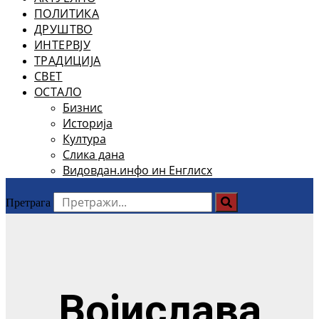
ПОЛИТИКА
ДРУШТВО
ИНТЕРВЈУ
ТРАДИЦИЈА
СВЕТ
ОСТАЛО
Бизнис
Историја
Култура
Слика дана
Видовдан.инфо ин Енглисх
Претрага
Војислава