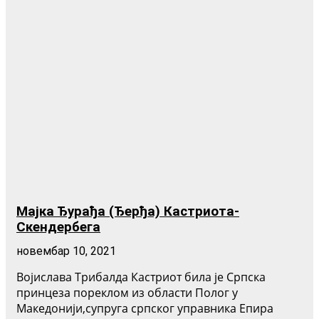
Мајка Ђурађа (Ђерђа) Кастриота-
Скендербега
новембар 10, 2021
Војислава Трибалда Кастриот била је Српска
принцеза пореклом из области Полог у
Македонији,супруга српског управника Епира