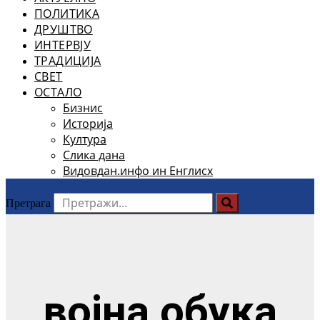
ПОЛИТИКА
ДРУШТВО
ИНТЕРВЈУ
ТРАДИЦИЈА
СВЕТ
ОСТАЛО
Бизнис
Историја
Култура
Слика дана
Видовдан.инфо ин Енглисх
Претрага
војна обука