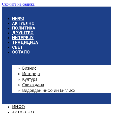
Скочите на садржај
ИНФО
АКТУЕЛНО
ПОЛИТИКА
ДРУШТВО
ИНТЕРВЈУ
ТРАДИЦИЈА
СВЕТ
ОСТАЛО
Бизнис
Историја
Култура
Слика дана
Видовдан.инфо ин Енглисх
ИНФО
АКТУЕЛНО