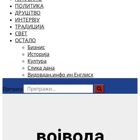
ПОЛИТИКА
ДРУШТВО
ИНТЕРВЈУ
ТРАДИЦИЈА
СВЕТ
ОСТАЛО
Бизнис
Историја
Култура
Слика дана
Видовдан.инфо ин Енглисх
Претрага
војвода