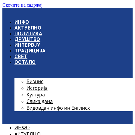
Скочите на садржај
ИНФО
АКТУЕЛНО
ПОЛИТИКА
ДРУШТВО
ИНТЕРВЈУ
ТРАДИЦИЈА
СВЕТ
ОСТАЛО
Бизнис
Историја
Култура
Слика дана
Видовдан.инфо ин Енглисх
ИНФО
АКТУЕЛНО