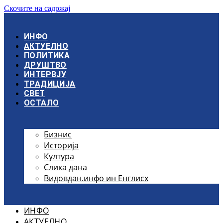
Скочите на садржај
ИНФО
АКТУЕЛНО
ПОЛИТИКА
ДРУШТВО
ИНТЕРВЈУ
ТРАДИЦИЈА
СВЕТ
ОСТАЛО
Бизнис
Историја
Култура
Слика дана
Видовдан.инфо ин Енглисх
ИНФО
АКТУЕЛНО