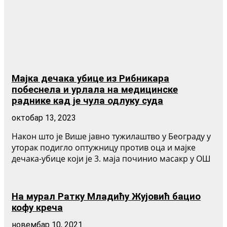
Мајка дечака убице из Рибникара
побеснела и урлала на медицинске
раднике кад је чула одлуку суда
октобар 13, 2023
Након што је Више јавно тужилаштво у Београду у
уторак подигло оптужницу против оца и мајке
дечака-убице који је 3. маја починио масакр у ОШ
На мурал Ратку Младићу Жујовић бацио
кофу креча
новембар 10, 2021